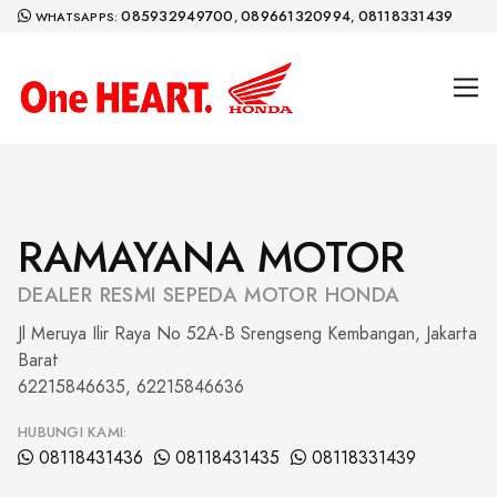
085932949700
089661320994
08118331439
WHATSAPPS:
,
,
RAMAYANA MOTOR
DEALER RESMI SEPEDA MOTOR HONDA
Jl Meruya Ilir Raya No 52A-B Srengseng Kembangan, Jakarta
Barat
62215846635, 62215846636
HUBUNGI KAMI:
08118431436
08118431435
08118331439